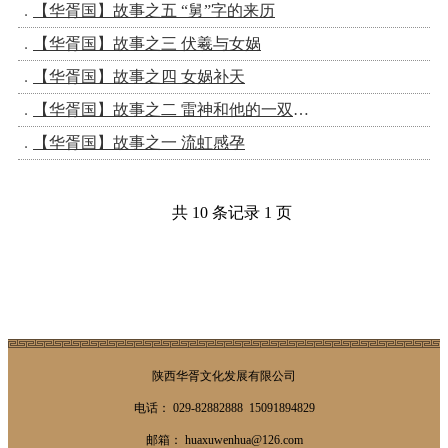
【华胥国】故事之五 “舅”字的来历
【华胥国】故事之三 伏羲与女娲
【华胥国】故事之四 女娲补天
【华胥国】故事之二 雷神和他的一双儿女
【华胥国】故事之一 流虹感孕
共 10 条记录 1 页
陕西华胥文化发展有限公司
电话： 029-82882888 15091894829
邮箱： huaxuwenhua@126.com