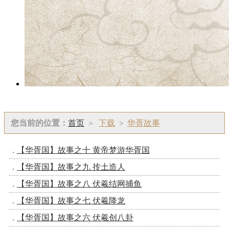
您当前的位置：
首页
下载
华胥故事
>
>
【华胥国】故事之十 黄帝梦游华胥国
【华胥国】故事之九 抟土造人
【华胥国】故事之八 伏羲结网捕鱼
【华胥国】故事之七 伏羲降龙
【华胥国】故事之六 伏羲创八卦