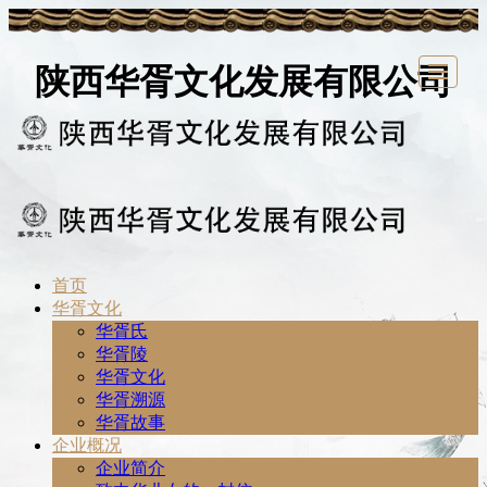
陕西华胥文化发展有限公司
首页
首页
华胥文化
企业概况
新闻中心
文化研究
祭祖大典
华胥文化产业园
联系我们
华胥文化
华胥氏
华胥陵
华胥文化
华胥溯源
华胥故事
企业概况
企业简介