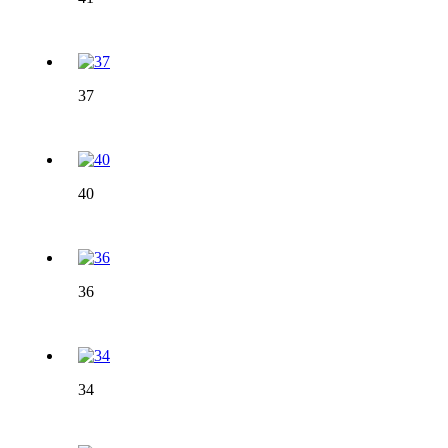
37
40
36
34