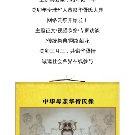
癸卯年全球华人恭祭华胥氏大典
网络云祭开始啦！
主题征文/视频恭祭/专家访谈
/传统祭典/网络献花
癸卯三月三，共谱华胥情
诚邀社会各界在线参与