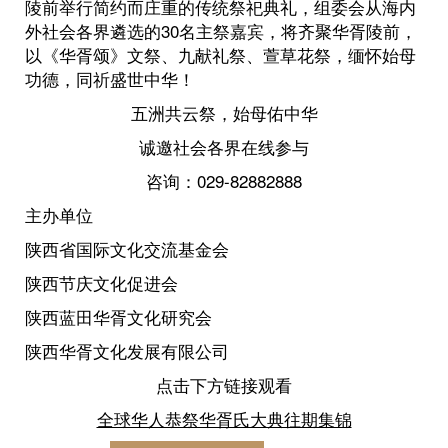
陵前举行简约而庄重的传统祭祀典礼，组委会从海内
外社会各界遴选的30名主祭嘉宾，将齐聚华胥陵前，
以《华胥颂》文祭、九献礼祭、萱草花祭，缅怀始母
功德，同祈盛世中华！
五洲共云祭，始母佑中华
诚邀社会各界在线参与
咨询：029-82882888
主办单位
陕西省国际文化交流基金会
陕西节庆文化促进会
陕西蓝田华胥文化研究会
陕西华胥文化发展有限公司
点击下方链接观看
全球华人恭祭华胥氏大典往期集锦