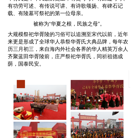
有功劳可述、有传说可讲、有诗歌颂扬、有碑石记
载、有陵墓可祭祀的第一位母亲。
被称为“华夏之根，民族之母”。
大规模祭祀华胥陵的习俗可以追溯至宋代以前，近年
来更是形成了全球华人恭祭华胥氏大典品牌，每年农
历三月初三，来自海内外社会各界的华人精英万余人
齐聚蓝田华胥陵前，庄严祭祀华胥氏，同祈祖德成
荫，国泰民安。