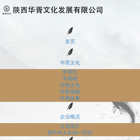
首页
华胥文化
华胥氏
华胥陵
华胥文化
华胥溯源
华胥故事
企业概况
企业简介
致中华儿女的一封信