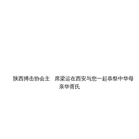
陕西搏击协会主 席梁运在西安与您一起恭祭中华母
亲华胥氏