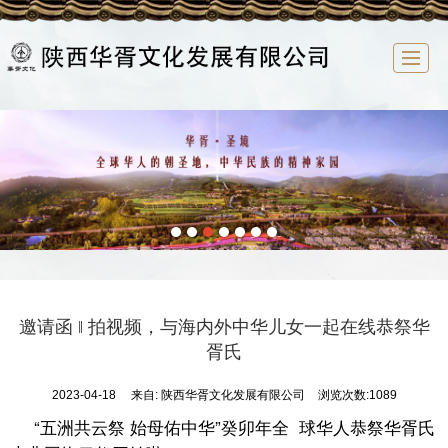
首页
华胥文化
企业概况
新闻中心
文化研究
祭祖大典
华胥文化产业园
联系我们
邀请函 ‖ 拍视频，与海内外中华儿女一起在线恭祭华
胥氏
2023-04-18
来自:
陕西华胥文化发展有限公司
浏览次数:1089
“五洲共云祭 始母佑中华”癸卯年全 球华人恭祭华胥氏