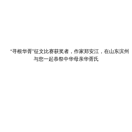
“寻根华胥”征文比赛获奖者，作家郑安江，在山东滨州
与您一起恭祭中华母亲华胥氏