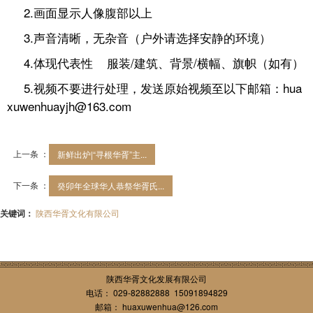
2.画面显示人像腹部以上
3.声音清晰，无杂音（户外请选择安静的环境）
4.体现代表性 服装/建筑、背景/横幅、旗帜（如有）
5.视频不要进行处理，发送原始视频至以下邮箱：hua
xuwenhuayjh@163.com
上一条 ：
新鲜出炉|“寻根华胥”主...
下一条 ：
癸卯年全球华人恭祭华胥氏...
关键词：
陕西华胥文化有限公司
陕西华胥文化发展有限公司
电话： 029-82882888 15091894829
邮箱： huaxuwenhua@126.com