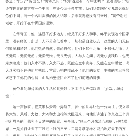
答道：“此乃华胥国也！”黄帝又问：“您听说过有一个中国吗？”老者回答：“听
说在世界的东方有一个中国，在距今两千多年前，我们华胥国的女儿曾远嫁到
你们中国，与一个名叫雷祖的神人结婚，后来就再也没有回来过。”黄帝谢过
老者，开始了在华胥国的漫游。
在华胥国，他一连游了好多地方，经见了好多人和事。终于发现这个国家
里，没有师长，所以，人不分高低尊卑，一切都是自然状态；这里的人们无任
何欲望和嗜好，他们热爱自然，崇尚自然；他们不知生之乐，不知死之痛，无
灾无病，无忧无虑，无爱无憎，无畏无惧，人与人之间，既无尔虞我诈，也无
亲亲疏疏；他们入水不溺，入火不热，既能在空中疾奔，又能在空中睡觉，满
天迷雾挡不住他们的视线，雷霆万钧也搅乱不了他们的听觉，事物的美丑善恶
迷惑不了他们的心智，山岳沟壑也阻止不了他们前进的脚步。
黄帝看到华胥国的人生活如此美好，不由得大声惊叹道：“妙哉，华胥
也！”
这一声惊叹，把黄帝从梦境中弄醒了。梦中的世界让他十分向往，便立即
将大隗、风后、力牧、大鸿和太山稽等大臣召来，向他们讲述了休息这三个月
他所思考的问题和今日梦中的情景。黄帝说：“朕三个月来清心寡欲，殚精竭
思，一是如何让天下百姓过上好的日子，二是寻求怎样才能治理好天下的方