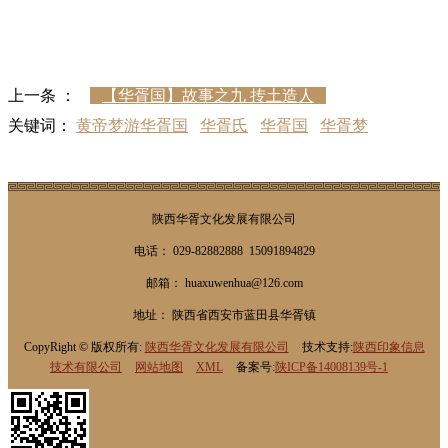
上一条 ：
【华胥国】故事之九 抟土造人
关键词：
黄帝梦游华胥国
华胥氏
华胥国
华胥梦
陕西华胥文化发展有限公司
电话： 029-82882888 15091894829
邮箱： huaxuwenhua@126.com
地址： 陕西省西安市蓝田县华胥镇
CopyRight © 版权所有:
陕西华胥文化发展有限公司
技术支持:
陕西印象信息
技术有限公司
网站地图
XML
备案号:
陕ICP备14008139号-1