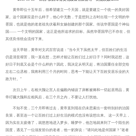
黄帝即位十五年后，很希望建立一个天国，就是要建立一个统一的美好国
家。这个国家应是什么样子，他心中无数，于是想到上古时出现一个文明的华
胥国，也就是他的老老祖先伏羲和女娲创建的那个国家。传说华胥国是个神仙
国—— 一个文明的国家，这正是他所追求的目标。虽然华胥国早已不存在，但
其优良传统会流传下来。
这天早朝，黄帝对文武百官说道：“当今天下虽然太平，但百姓们的生活
仍是清贫艰苦，我一直在想，怎样才能让百姓们过上好日子？同时我还想，这
好日子到底又会是个什么样的？因此，我决定从明天起，将治国重任全部交给
左右二位丞相，我将利用三个月的时间，思考一下能让天下百姓安居乐业的大
政方针。”
次日上午，右相大隗让宫人在偏殿内铺设了床帐被褥和一切起居用品，黄
帝叮嘱大隗和左相风后，在三个月之内，不要让人打扰他。
不知不觉，三个月即将过去，黄帝直到现在仍未思索出一套特别好的治国
良策，甚至连一个让百姓们过上好生活的模式也没有设想出来。 这一天早上，
因为实在太疲倦了，就悠悠地进入梦乡。睡梦中，他怎地就来到了一个陌生的
国度，遇见了一位须发皆白的老者，他一躬身说：“请问此地是何国家？”老者