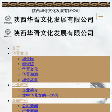
陕西华胥文化发展有限公司
首页
首页
华胥文化
企业概况
新闻中心
文化研究
祭祖大典
华胥文化产业园
联系我们
华胥文化
华胥氏
华胥陵
华胥文化
华胥溯源
华胥故事
企业概况
企业简介
致中华儿女的一封信
新闻中心
公司新闻
行业新闻