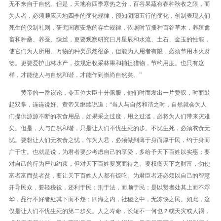
无不来自于自然。但是，天地有四季寒热之分，百谷果蔬有春种秋收之限，而
为人者，必须顺应天地四季的变化规律，预知阴阳五行的变化，创制表现人们
死生的仪制礼则，研究国家安危的存亡规律，依照时节播种百谷草木，养殖禽
畜和种桑、养蚕、缫丝，更要观察研究日月星辰和水流、土石、金玉的性能，
使它们为人所用。万物的种类虽然很多，但能为人用者有限，必须节用水火财
物。更要爱护山林水产，按规定收采林果和捕捉猎物，节约用度。也只有这
样，才能使人与自然和谐，才能作到崇尚自然矣。”
黄帝的一番议论，令五位大臣十分佩服，他们时而发出一片赞叹，时而鼓
起双掌，连连说好。黄帝又继续说道：“当人与自然和谐之时，自然就会为人
们提供源源不断的衣食用品，如果采之过度，用之过滥，必将为人们带来灾难
矣。但是，人与自然和谐，只是让人们不忧生死的步。不忧生死，必须衣食无
忧。要想让人们无衣食之忧，作为人君，必须做到薄于身而厚于民，约于身而
广于世。也就是说，为君者要少考虑自己的享受，多给予天下百姓以实惠；要
对自己的行为严加约束，但对天下百姓要宽而待之。要权衡天下之财富，勿使
富者富而贫者贫，要让天下百姓人人都有饭吃。为君臣者还必须以自己的智慧
开导民众，要轻税役，还利于民；刑于法，而顺于民；是以贤者处其上而不浮
华，品行不好者处其下而不怨；四海之内，社稷之中，无冻馁之民。如此，这
仅是让人们不忧生死的第二步矣。人之寿命，长短不一何也？或天灾或人祸，