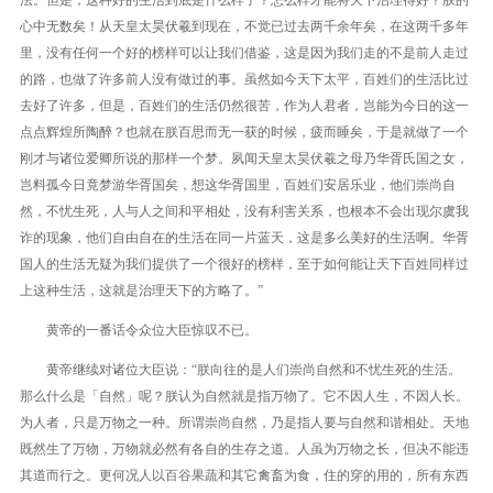
法。但是，这种好的生活到底是什么样子？怎么样才能将天下治理得好？朕的
心中无数矣！从天皇太昊伏羲到现在，不觉已过去两千余年矣，在这两千多年
里，没有任何一个好的榜样可以让我们借鉴，这是因为我们走的不是前人走过
的路，也做了许多前人没有做过的事。虽然如今天下太平，百姓们的生活比过
去好了许多，但是，百姓们的生活仍然很苦，作为人君者，岂能为今日的这一
点点辉煌所陶醉？也就在朕百思而无一获的时候，疲而睡矣，于是就做了一个
刚才与诸位爱卿所说的那样一个梦。夙闻天皇太昊伏羲之母乃华胥氏国之女，
岂料孤今日竟梦游华胥国矣，想这华胥国里，百姓们安居乐业，他们崇尚自
然，不忧生死，人与人之间和平相处，没有利害关系，也根本不会出现尔虞我
诈的现象，他们自由自在的生活在同一片蓝天，这是多么美好的生活啊。华胥
国人的生活无疑为我们提供了一个很好的榜样，至于如何能让天下百姓同样过
上这种生活，这就是治理天下的方略了。”
黄帝的一番话令众位大臣惊叹不已。
黄帝继续对诸位大臣说：“朕向往的是人们崇尚自然和不忧生死的生活。
那么什么是「自然」呢？朕认为自然就是指万物了。它不因人生，不因人长。
为人者，只是万物之一种。所谓崇尚自然，乃是指人要与自然和谐相处。天地
既然生了万物，万物就必然有各自的生存之道。人虽为万物之长，但决不能违
其道而行之。更何况人以百谷果蔬和其它禽畜为食，住的穿的用的，所有东西