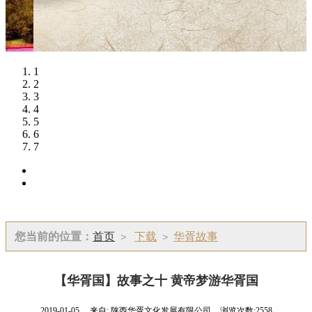
1
2
3
4
5
6
7
您当前的位置：
首页
下载
华胥故事
>
>
【华胥国】故事之十 黄帝梦游华胥国
2019-01-05
来自:
陕西华胥文化发展有限公司
浏览次数:2558