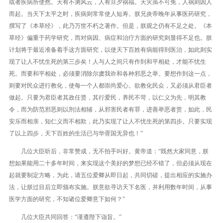
或者疾病所使然。天有不测风云，人有旦夕祸福。天灾虽不可免，人祸则因人
而起。当天下太平之时，疾病则常常使人短寿。朕兄炎帝晚年从事医药研究，
撰写了《本草经》，此乃万世不朽之著作。但是，朕观之仍有不足之处。《本
草经》偏重于药学研究，而对病因、病症和治疗方面的研究则显得不足也。朕
计划将于最近准备着手这方面研究，以使天下百姓有病能得到医治，如此则实
现了让人不忧生死的第三步矣！人与人之间只有作到和平相处，才能不忧生
死。而要和平相处，必须要消除尔虞我诈和各种邪恶之举。要想作到这一点，
则要对民众进行教化，使每一个人都崇尚爱心。欲教化民众，又必须从君臣者
做起。只要为君臣者其政任贤，其行爱民，养民不苛，以仁义为先，明其教
令，而为防范邪恶则以刑法相辅，从邪害民者有罪，进善举恶者赏，如此，民
安乐而相亲，知仁义而不相欺，此乃实现了让人不忧生死的第四步。只要实现
了以上四步，天下百姓的生活已与华胥国无异也！”
几位大臣听后，非常赞成，无不拍手叫好。黄帝道：“既然大家同意，朕
想如果能用二十多年时间，来实现这个美好的梦想已经不错了，但必须从现在
起就要制定方略，为此，请五位爱卿从即日起，共同切磋，提出相应的实施办
法，让朕过目后立即颁布实施。朕意欲寻访天下名医，并利用数年时间，从事
医学方面的研究，不知诸位爱卿意下如何？”
几位大臣共同回答：“谨遵陛下诣旨。”