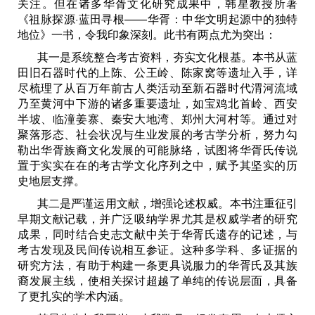
关注。但在诸多华胥文化研究成果中，韩星教授所著
《祖脉探源·蓝田寻根——华胥：中华文明起源中的独特
地位》一书，令我印象深刻。此书有两点尤为突出：
其一是系统整合考古资料，夯实文化根基。本书从蓝
田旧石器时代的上陈、公王岭、陈家窝等遗址入手，详
尽梳理了从百万年前古人类活动至新石器时代渭河流域
乃至黄河中下游的诸多重要遗址，如宝鸡北首岭、西安
半坡、临潼姜寨、秦安大地湾、郑州大河村等。通过对
聚落形态、社会状况与生业发展的考古学分析，努力勾
勒出华胥族裔文化发展的可能脉络，试图将华胥氏传说
置于实实在在的考古学文化序列之中，赋予其坚实的历
史地层支撑。
其二是严谨运用文献，增强论述权威。本书注重征引
早期文献记载，并广泛吸纳学界尤其是权威学者的研究
成果，同时结合史志文献中关于华胥氏遗存的记述，与
考古发现及民间传说相互参证。这种多学科、多证据的
研究方法，有助于构建一条更具说服力的华胥氏及其族
裔发展主线，使相关探讨超越了单纯的传说层面，具备
了更扎实的学术内涵。