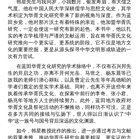
韩星先生与我同岁，小我数月，银发寿眉，有大儒之
气度。他在中国人民大学深耕儒学与思想文化史，其学
术积淀为华胥文化研究带来了新的视角与深度。作为蓝
田乡党，他对那片沃土有着特殊的亲近，他加盟华胥氏
研究，一定会使这一研究有新的起色。本书中，他以扎
实的考古学梳理与严谨的文献运用，旨在将华胥氏文化
研究推向一个更实证、更系统的阶段。它不仅是地方文
化的重要挖掘，更是从源头探寻中华文明形成轨迹的一
次有力尝试。
在蓝田华胥文化研究的学术脉络中，不仅有石兴邦先
生的开启之功，亦离不开何光岳、马世之、杨东晨等已
故我的老师们潜心耕耘，以及曹定云先生等年高德昭的
学者们奠定的坚实学术基础。同时，也离不开这些年来
执着传承华胥氏文化、在探索中前行的李奇、张小君、
杨兆年等地方人士的持续努力。此外，蓝田地方政府对
华胥文化及祭祀活动的不懈推动，同样功不可没。正是
在多方共同的接续与弘扬下，世人得以日渐认识了“中
华”这一族号与国号背后深远的文化渊源。
如今，韩星教授此作的推出，进一步通过考古与文献
的双重考辨，推动华胥氏研究向着更精深、更实证的方