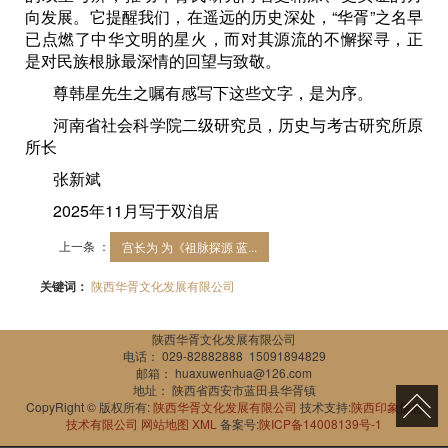
向发展。它提醒我们，在遥远的历史深处，“华胥”之名早
已点燃了中华文明的星火，而对其源流的不懈探寻，正
是对民族根脉最深情的回望与致敬。
尊韩星先生之嘱有感写下这些文字，是为序。
河南省社会科学院二级研究员，历史与考古研究所原
所长
张新斌
2025年11月写于双洎居
上一条 ：
宫长为 为《祖脉探源 蓝...
关键词：
陕西华胥文化发展有限公司
陕西华胥文化发展有限公司
电话： 029-82882888 15091894829
邮箱： huaxuwenhua@126.com
地址： 陕西省西安市蓝田县华胥镇
CopyRight © 版权所有:
陕西华胥文化发展有限公司
技术支持:
陕西印象信息
技术有限公司
网站地图
XML
备案号:
陕ICP备14008139号-1