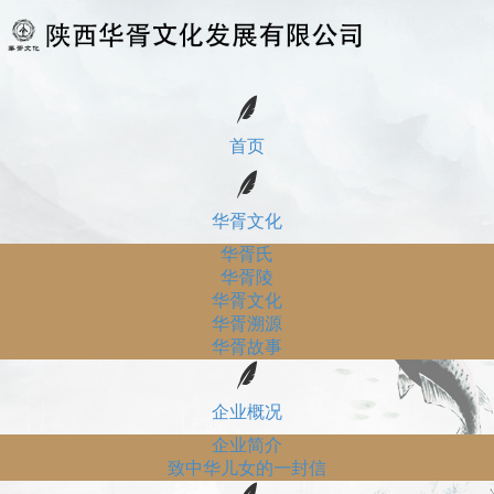
首页
华胥文化
华胥氏
华胥陵
华胥文化
华胥溯源
华胥故事
企业概况
企业简介
致中华儿女的一封信