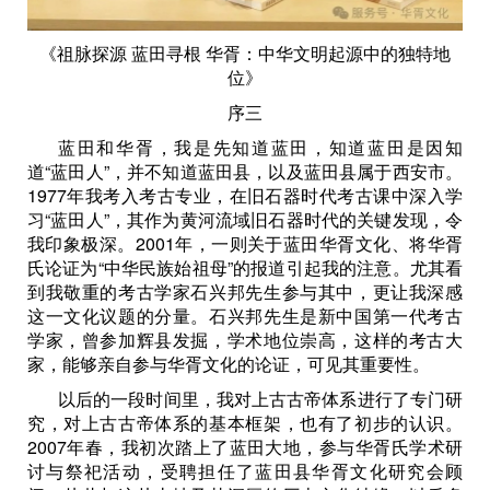
《祖脉探源 蓝田寻根 华胥：中华文明起源中的独特地
位》
序三
蓝田和华胥，我是先知道蓝田，知道蓝田是因知
道“蓝田人”，并不知道蓝田县，以及蓝田县属于西安市。
1977年我考入考古专业，在旧石器时代考古课中深入学
习“蓝田人”，其作为黄河流域旧石器时代的关键发现，令
我印象极深。2001年，一则关于蓝田华胥文化、将华胥
氏论证为“中华民族始祖母”的报道引起我的注意。尤其看
到我敬重的考古学家石兴邦先生参与其中，更让我深感
这一文化议题的分量。石兴邦先生是新中国第一代考古
学家，曾参加辉县发掘，学术地位崇高，这样的考古大
家，能够亲自参与华胥文化的论证，可见其重要性。
以后的一段时间里，我对上古古帝体系进行了专门研
究，对上古古帝体系的基本框架，也有了初步的认识。
2007年春，我初次踏上了蓝田大地，参与华胥氏学术研
讨与祭祀活动，受聘担任了蓝田县华胥文化研究会顾