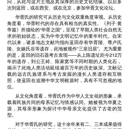
问，从此与这片土地及其深厚的历史文化结缘。以后多
次到蓝田，或在西安、或在北京，参加华胥文化论坛。
华胥氏的研究可从历史与文化双重角度审视。从历史
角度看，华胥时代的存在具有相当的真实性。《列子·黄
帝篇》所描绘的“华胥之国”，呈现了早期人类社会自然无
求的初始状态，实为中华文明记忆中的童年时代。自宋
代以来，诸多地志文献均指向蓝田存有华胥陵、尊卢氏
陵、女娲氏谷等遗存，此地被视作“三皇旧居”。尤为重要
的是，蓝田的旧石器考古发现——从上陈遗址距今212万
年的遗存，到公王岭、陈家窝等不同时期的人类化石，
揭示了此地人类活动延续逾百万年的历史纵深。文献记
载的远古氏族谱系与考古发掘的漫长人类遗存相互映
照，使蓝田在追溯中华文明根源时，具有不可忽视的地
位。
从文化角度看，华胥氏作为中华人文女祖的形象，承
载着民族共同的母系记忆与情感认同。她被视为华夏之
源，其母亲形象为探讨中华母亲文化提供了古老的范
型。
对于华胥氏的研究，这十余年来有二、三本成果值得