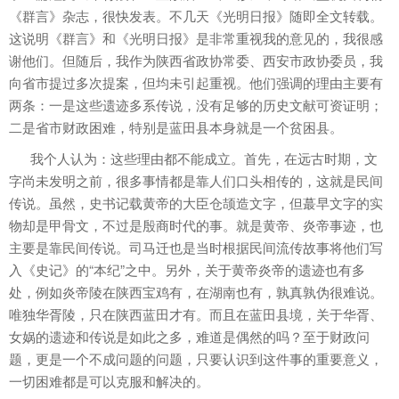
《群言》杂志，很快发表。不几天《光明日报》随即全文转载。
这说明《群言》和《光明日报》是非常重视我的意见的，我很感
谢他们。但随后，我作为陕西省政协常委、西安市政协委员，我
向省市提过多次提案，但均未引起重视。他们强调的理由主要有
两条：一是这些遗迹多系传说，没有足够的历史文献可资证明；
二是省市财政困难，特别是蓝田县本身就是一个贫困县。
我个人认为：这些理由都不能成立。首先，在远古时期，文
字尚未发明之前，很多事情都是靠人们口头相传的，这就是民间
传说。虽然，史书记载黄帝的大臣仓颉造文字，但蕞早文字的实
物却是甲骨文，不过是殷商时代的事。就是黄帝、炎帝事迹，也
主要是靠民间传说。司马迁也是当时根据民间流传故事将他们写
入《史记》的“本纪”之中。另外，关于黄帝炎帝的遗迹也有多
处，例如炎帝陵在陕西宝鸡有，在湖南也有，孰真孰伪很难说。
唯独华胥陵，只在陕西蓝田才有。而且在蓝田县境，关于华胥、
女娲的遗迹和传说是如此之多，难道是偶然的吗？至于财政问
题，更是一个不成问题的问题，只要认识到这件事的重要意义，
一切困难都是可以克服和解决的。