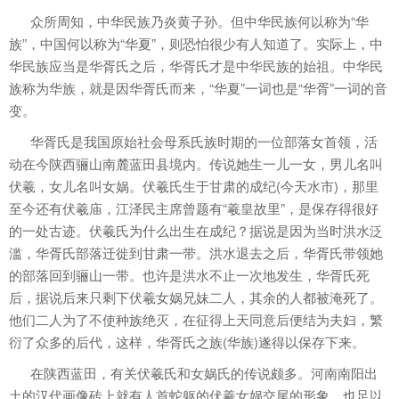
众所周知，中华民族乃炎黄子孙。但中华民族何以称为“华
族”，中国何以称为“华夏”，则恐怕很少有人知道了。实际上，中
华民族应当是华胥氏之后，华胥氏才是中华民族的始祖。中华民
族称为华族，就是因华胥氏而来，“华夏”一词也是“华胥”一词的音
变。
华胥氏是我国原始社会母系氏族时期的一位部落女首领，活
动在今陕西骊山南麓蓝田县境内。传说她生一儿一女，男儿名叫
伏羲，女儿名叫女娲。伏羲氏生于甘肃的成纪(今天水市)，那里
至今还有伏羲庙，江泽民主席曾题有“羲皇故里”，是保存得很好
的一处古迹。伏羲氏为什么出生在成纪？据说是因为当时洪水泛
滥，华胥氏部落迁徙到甘肃一带。洪水退去之后，华胥氏带领她
的部落回到骊山一带。也许是洪水不止一次地发生，华胥氏死
后，据说后来只剩下伏羲女娲兄妹二人，其余的人都被淹死了。
他们二人为了不使种族绝灭，在征得上天同意后便结为夫妇，繁
衍了众多的后代，这样，华胥氏之族(华族)遂得以保存下来。
在陕西蓝田，有关伏羲氏和女娲氏的传说颇多。河南南阳出
土的汉代画像砖上就有人首蛇躯的伏羲女娲交尾的形象，也足以