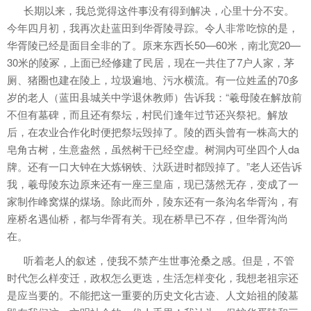
长期以来，我总觉得这件事没有得到解决，心里十分不安。
今年四月初，我再次赴蓝田到华胥陵寻踪。令人非常吃惊的是，
华胥陵已经是面目全非的了。原来东西长50—60米，南北宽20—
30米的陵冢，上面已经修建了民居，现在一共住了7户人家，茅
厕、猪圈也建在陵上，垃圾遍地、污水横流。有一位姓孟的70多
岁的老人（蓝田县城关中学退休教师）告诉我：“羲母陵在解放前
不但有墓碑，而且还有祭坛，村民们逢年过节还兴祭祀。解放
后，在农业合作化时便把祭坛毁掉了。陵的西头曾有一株高大的
皂角古树，生意盎然，虽然树干已经空虚。树洞内可坐四个人da
牌。还有一口大钟在大炼钢铁、汏跃进时都毁掉了。”老人还告诉
我，羲母陵东边原来还有一座三皇庙，现已荡然无存，变成了一
家制作峰窝煤的煤场。除此而外，陵东还有一条沟名华胥沟，有
座桥名遇仙桥，都与华胥有关。现在桥早已不存，但华胥沟尚
在。
听着老人的叙述，使我不禁产生世事沧桑之感。但是，不管
时代怎么样变迁，政权怎么更迭，生活怎样变化，我想老祖宗还
是应当要的。不能把这一重要的历史文化古迹、人文始祖的陵墓