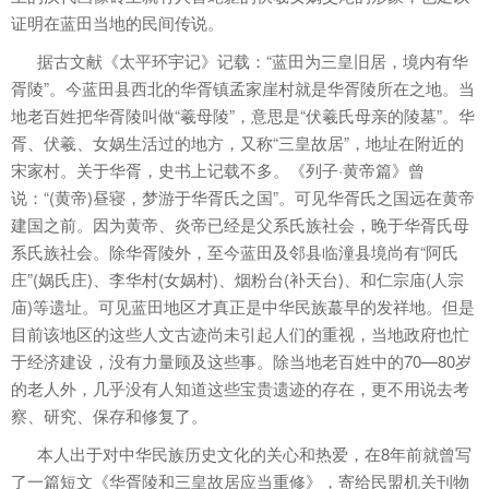
证明在蓝田当地的民间传说。
据古文献《太平环宇记》记载：“蓝田为三皇旧居，境内有华
胥陵”。今蓝田县西北的华胥镇孟家崖村就是华胥陵所在之地。当
地老百姓把华胥陵叫做“羲母陵”，意思是“伏羲氏母亲的陵墓”。华
胥、伏羲、女娲生活过的地方，又称“三皇故居”，地址在附近的
宋家村。关于华胥，史书上记载不多。《列子·黄帝篇》曾
说：“(黄帝)昼寝，梦游于华胥氏之国”。可见华胥氏之国远在黄帝
建国之前。因为黄帝、炎帝已经是父系氏族社会，晚于华胥氏母
系氏族社会。除华胥陵外，至今蓝田及邻县临潼县境尚有“阿氏
庄”(娲氏庄)、李华村(女娲村)、烟粉台(补天台)、和仁宗庙(人宗
庙)等遗址。可见蓝田地区才真正是中华民族蕞早的发祥地。但是
目前该地区的这些人文古迹尚未引起人们的重视，当地政府也忙
于经济建设，没有力量顾及这些事。除当地老百姓中的70—80岁
的老人外，几乎没有人知道这些宝贵遗迹的存在，更不用说去考
察、研究、保存和修复了。
本人出于对中华民族历史文化的关心和热爱，在8年前就曾写
了一篇短文《华胥陵和三皇故居应当重修》，寄给民盟机关刊物