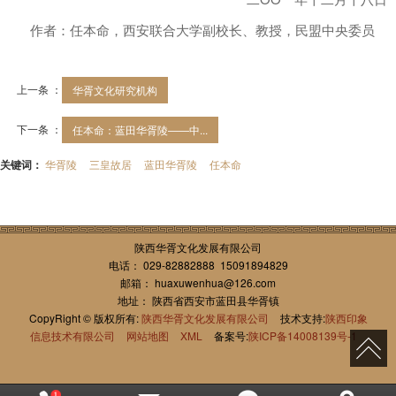
作者：任本命，
西安联合大学副校长、教授，民盟中央委员
上一条 ：
华胥文化研究机构
下一条 ：
任本命：蓝田华胥陵——中...
关键词：
华胥陵
三皇故居
蓝田华胥陵
任本命
陕西华胥文化发展有限公司
电话： 029-82882888 15091894829
邮箱： huaxuwenhua@126.com
地址： 陕西省西安市蓝田县华胥镇
CopyRight © 版权所有:
陕西华胥文化发展有限公司
技术支持:
陕西印象
信息技术有限公司
网站地图
XML
备案号:
陕ICP备14008139号-1