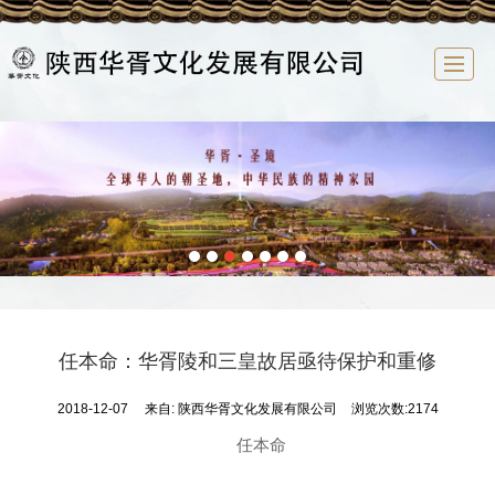
首页
华胥文化
企业概况
新闻中心
文化研究
祭祖大典
华胥文化产业园
联系我们
任本命：华胥陵和三皇故居亟待保护和重修
2018-12-07
来自:
陕西华胥文化发展有限公司
浏览次数:2174
任本命