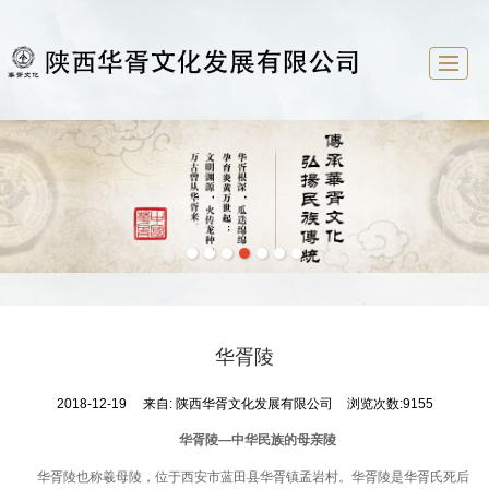
首页
华胥文化
企业概况
新闻中心
文化研究
祭祖大典
华胥文化产业园
联系我们
华胥陵
2018-12-19
来自:
陕西华胥文化发展有限公司
浏览次数:9155
华胥陵—中华民族的母亲陵
华胥陵也称羲母陵，位于西安市蓝田县华胥镇孟岩村。华胥陵是华胥氏死后