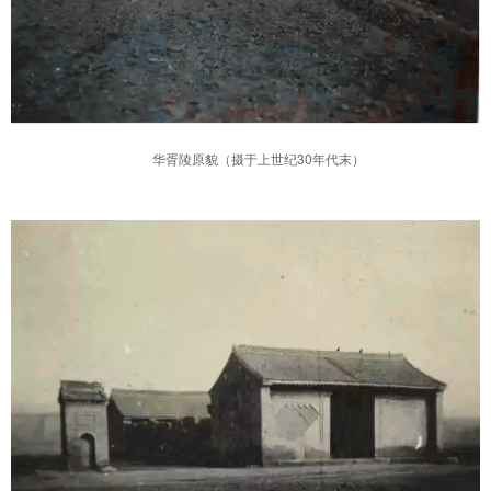
华胥陵原貌（摄于上世纪30年代末）