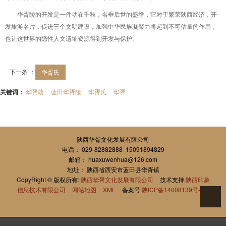
华胥陵的开发是一件功在千秋，名垂后世的盛举，它对于繁荣陕西经济，开
发旅游名片，促进三个文明建设，加强中华民族凝聚力将起到不可估量的作用，
也让这世界的隐性人文遗址资源得到开发与保护。
下一条 ：
华胥氏
关键词：
华胥陵
蓝田华胥陵
华胥氏
华胥
陕西华胥文化发展有限公司
电话： 029-82882888 15091894829
邮箱： huaxuwenhua@126.com
地址： 陕西省西安市蓝田县华胥镇
CopyRight © 版权所有:
陕西华胥文化发展有限公司
技术支持:
陕西印象
信息技术有限公司
网站地图
XML
备案号:
陕ICP备14008139号-1