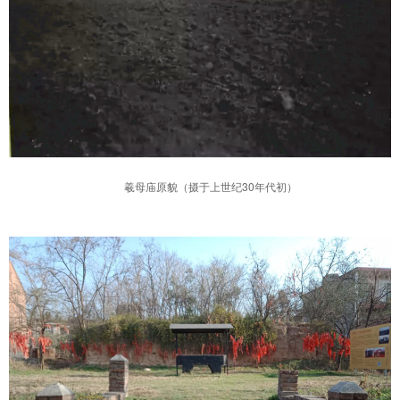
羲母庙原貌（摄于上世纪30年代初）