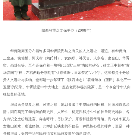
陕西省重点文保单位（2008年）
华胥陵周围分布着许多同华胥陵氏与之有关的人文遗址、遗迹。有华胥沟、
三皇庙、毓仙桥、阿氏村（娲氏村）、女娲堡、补天台、人宗庙、磨合山、华胥
窑、画卦台等。至今还保存着一块明代记载“三皇”功绩的碑石，碑文正中刻有“古
华胥国”字样，左右两边分别刻有“伏羲肇娠，皇帝梦游”八个字。这些都是十分珍
贵人文遗址与实物。也都进一步印证了《陕西通志》“羲母陵在（蓝田）县北三十
五里”的记录。华胥陵是中华大地上一座古老而神秘的陵冢，是一个令全球华人向
往祭奠的圣地。
华胥氏是华夏之根、民族之母，她彰显出了中华民族的同根、同源和血脉亲
情，因而奠定了华胥陵的历史性、人民性、稳定性和持久性的神圣历史地位。各
方有识之土纷纷建言、奔走呼吁，尽快保护、开发和建设华胥陵。海内外华夏儿
女跋山涉水，虔诚祭奠。此举所反映出的不仅是一种民族心理的呼声，更是一种
寻根华胥，振兴中华的民族情节和民族凝聚的强烈愿望。