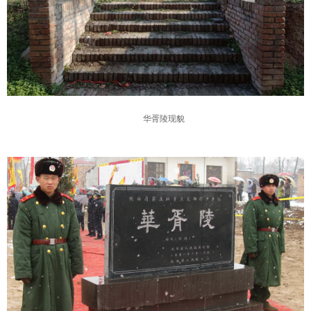
华胥陵现貌