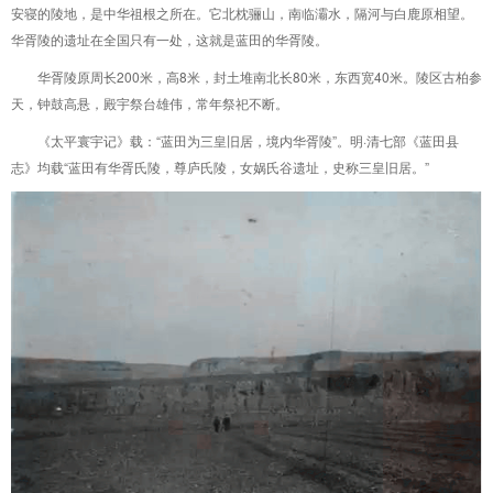
安寝的陵地，是中华祖根之所在。它北枕骊山，南临灞水，隔河与白鹿原相望。
华胥陵的遗址在全国只有一处，这就是蓝田的华胥陵。
华胥陵原周长200米，高8米，封土堆南北长80米，东西宽40米。陵区古柏参
天，钟鼓高悬，殿宇祭台雄伟，常年祭祀不断。
《太平寰宇记》载：“蓝田为三皇旧居，境内华胥陵”。明·清七部《蓝田县
志》均载“蓝田有华胥氏陵，尊庐氏陵，女娲氏谷遗址，史称三皇旧居。”